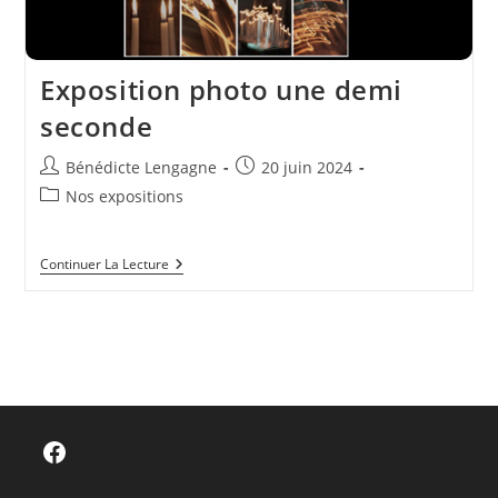
Exposition photo une demi
seconde
Auteur/autrice
Publication
Bénédicte Lengagne
20 juin 2024
de
publiée :
Post
Nos expositions
la
category:
publication :
Exposition
Continuer La Lecture
Photo
Une
Demi
Seconde
Facebook