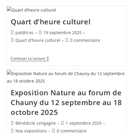
2025-
2026
Quart d’heure culturel
Auteur/autrice
Publication
pat@tras
19 septembre 2025
de
publiée :
Post
Commentaires
Quart d'heure culturel
0 commentaire
la
category:
de
publication :
la
Quart
Continuer La Lecture
publication :
D’heure
Culturel
Exposition Nature au forum de
Chauny du 12 septembre au 18
octobre 2025
Auteur/autrice
Publication
Bénédicte Lengagne
1 septembre 2025
de
publiée :
Post
Commentaires
Nos expositions
0 commentaire