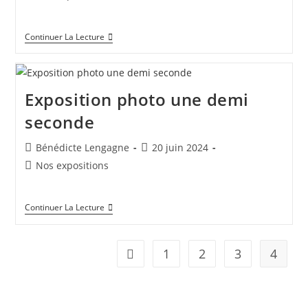
la
category:
de
publication :
la
Exposition
Continuer La Lecture
publication :
Nature
Au
Forum
De
Chauny
Exposition photo une demi
Du
12
seconde
Septembre
Au
18
Auteur/autrice
Publication
Bénédicte Lengagne
20 juin 2024
Octobre
de
publiée :
Post
Nos expositions
2025
la
category:
publication :
Exposition
Continuer La Lecture
Photo
Une
Demi
Seconde
1
2
3
4
Go to the previous page