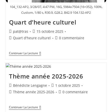
104_132-AP2, 3/28/07, 4:47 PM, 16G, 5984x7504 (16+352), 100%,
Custom, 1/80 s, R30.9, G28.2, B42.9 104.132-AP2
Quart d’heure culturel
Auteur/autrice
Publication
pat@tras
15 octobre 2025
de
publiée :
Post
Commentaires
Quart d'heure culturel
0 commentaire
la
category:
de
publication :
la
Quart
Continuer La Lecture
publication :
D’heure
Culturel
Thème année 2025-2026
Auteur/autrice
Publication
Bénédicte Lengagne
1 octobre 2025
de
publiée :
Post
Commentaires
Thème année 2025-2026
0 commentaire
la
category:
de
publication :
la
Thème
Continuer La Lecture
publication :
Année