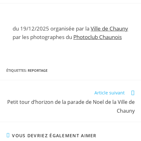
de
publication :
la
publication :
du 19/12/2025 organisée par la
Ville de Chauny
par les photographes du
Photoclub Chaunois
ÉTIQUETTES
:
REPORTAGE
Read
Article suivant
more
Petit tour d’horizon de la parade de Noel de la Ville de
articles
Chauny
VOUS DEVRIEZ ÉGALEMENT AIMER