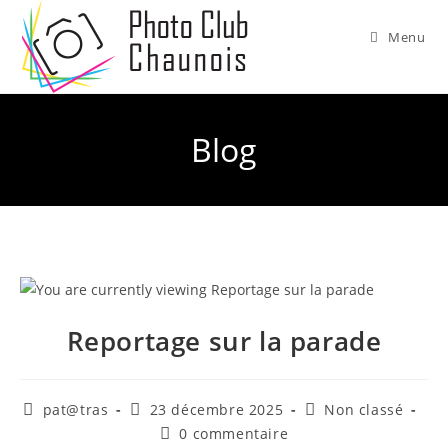
Skip
to
Menu
content
Blog
Reportage sur la parade
Auteur/autrice
Publication
Post
pat@tras
23 décembre 2025
Non classé
de
publiée :
category:
Commentaires
0 commentaire
la