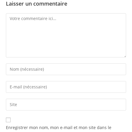
Laisser un commentaire
Comment
Enter
your
name
Enter
or
your
username
email
Saisir
to
address
l’URL
comment
to
de
comment
votre
Enregistrer mon nom, mon e-mail et mon site dans le
site