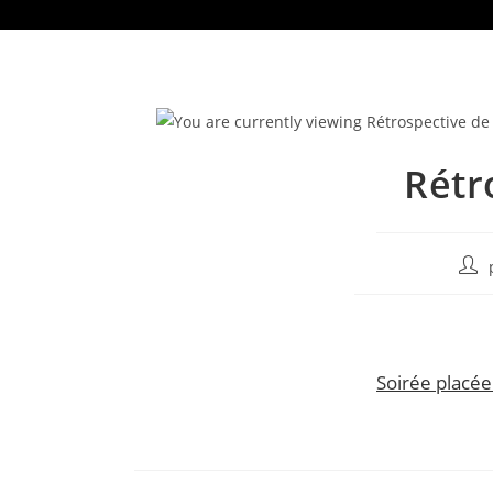
Rétr
Aute
de
la
publ
Soirée placée