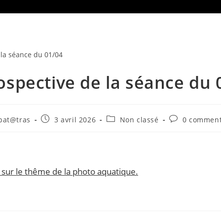
ospective de la séance du 
ur/autrice
Publication
Post
Commentaires
pat@tras
3 avril 2026
Non classé
0 comment
publiée :
category:
de
la
ication :
publication :
 sur le thême de la photo aquatique.